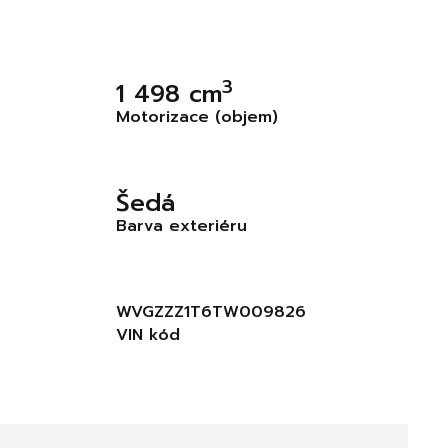
3
1 498 cm
Motorizace (objem)
Šedá
Barva exteriéru
WVGZZZ1T6TW009826
VIN kód