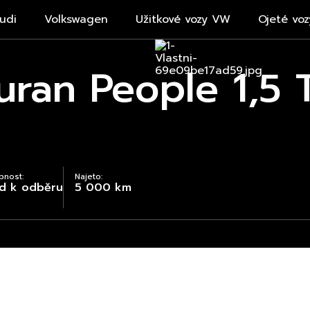
udi
Volkswagen
Užitkové vozy VW
Ojeté voz
ran People 1,5 
pnost:
Najeto:
d k odběru
5 000 km