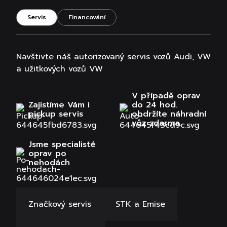
Servis
Financování
Navštivte náš autorizovaný servis vozů Audi, VW
a užitkových vozů VW
V případě oprav
Zajistíme Vám i
do 24 hod.
pickup servis
obdržíte náhradní
vůz zdarma.
Jsme specialisté
oprav po
nehodách
Značkový servis
STK a Emise