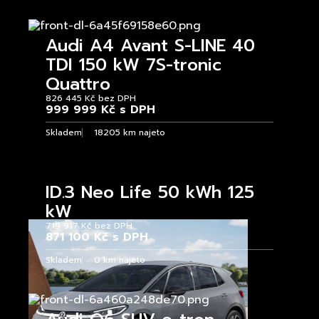
Audi A4 Avant S-LINE 40
TDI 150 kW 7S-tronic
Quattro
826 445 Kč bez DPH
999 999 Kč s DPH
Skladem
18205 km najeto
ID.3 Neo Life 50 kWh 125
kW
719 917 Kč bez DPH
871 100 Kč s DPH
Skladem
0 km najeto