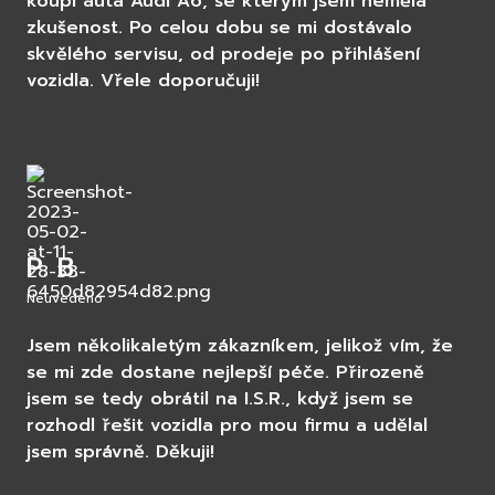
koupi auta Audi A6, se kterým jsem neměla
zkušenost. Po celou dobu se mi dostávalo
skvělého servisu, od prodeje po přihlášení
vozidla. Vřele doporučuji!
P. B.
Neuvedeno
Jsem několikaletým zákazníkem, jelikož vím, že
se mi zde dostane nejlepší péče. Přirozeně
jsem se tedy obrátil na I.S.R., když jsem se
rozhodl řešit vozidla pro mou firmu a udělal
jsem správně. Děkuji!