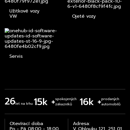
Užitkové vozy
VW
Ojeté vozy
Servis
26
15k +
16k +
spokojených
prodaných
let na trhu
zákazníků
automobilů
Otevírací doba
Adresa:
Po - Pá 08:00 - 18:00
V Oblouku 121, 251 01