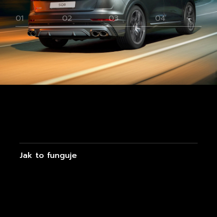
01
02
03
04
Jak to funguje