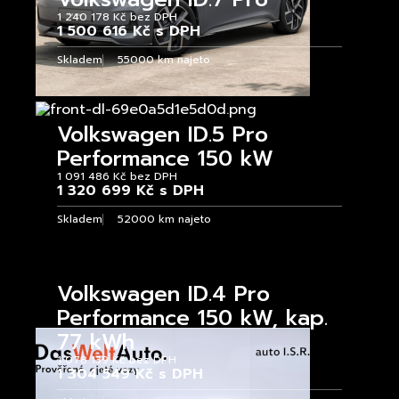
1 240 178 Kč bez DPH
1 500 616 Kč s DPH
Skladem
55000 km najeto
Volkswagen ID.5 Pro
Performance 150 kW
1 091 486 Kč bez DPH
1 320 699 Kč s DPH
Skladem
52000 km najeto
Volkswagen ID.4 Pro
Performance 150 kW, kap.
77 kWh
1 078 139 Kč bez DPH
1 304 549 Kč s DPH