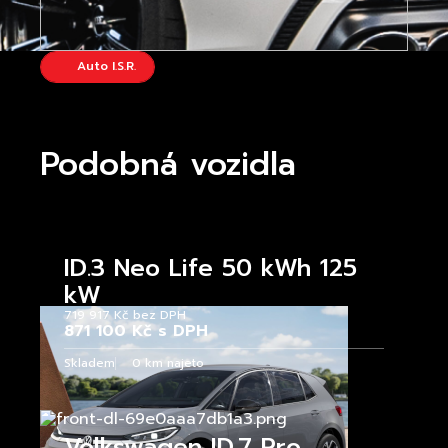
Auto I.S.R.
Podobná vozidla
ID.3 Neo Life 50 kWh 125
kW
719 917 Kč bez DPH
871 100 Kč s DPH
Skladem
0 km najeto
Volkswagen ID.7 Pro