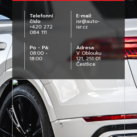
Telefonní
E-mail:
číslo
isr@auto-
+420 272
isr.cz
084 111
Po - Pá:
Adresa:
08:00 -
V Oblouku
18:00
121, 251 01
Čestlice