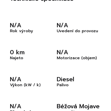
N/A
N/A
Rok výroby
Uvedení do provozu
0 km
N/A
Najeto
Motorizace (objem)
N/A
Diesel
Výkon (kW / k)
Palivo
N/A
Béžová Mojave