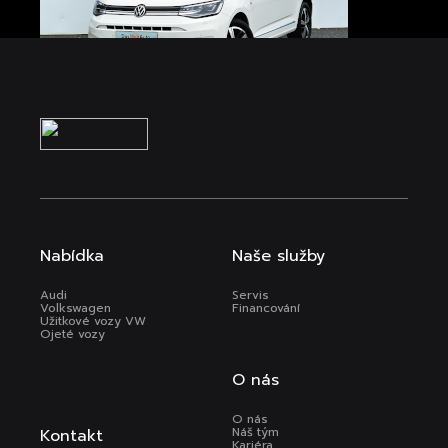
Nabídka
Naše služby
Audi
Servis
Volkswagen
Financování
Užitkové vozy VW
Ojeté vozy
O nás
O nás
Náš tým
Kontakt
Kariéra