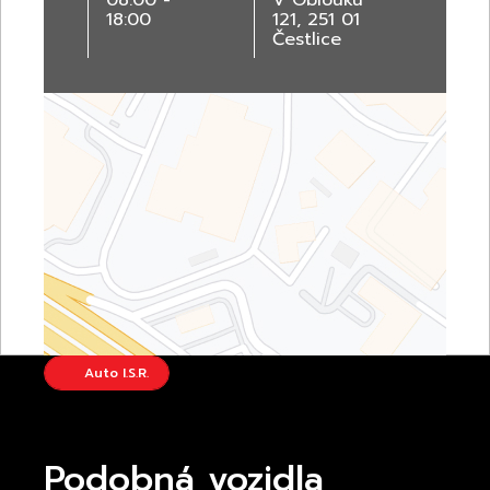
08:00 -
V Oblouku
18:00
121, 251 01
Čestlice
Auto I.S.R.
Podobná vozidla