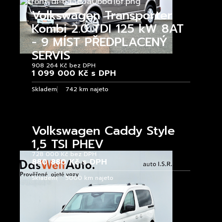
Volkswagen Transporter
Kombi 2.0 TDI 125 kW 8AT
- 9 MÍST PŘEDPLACENÝ
SERVIS
908 264 Kč bez DPH
1 099 000 Kč s DPH
Skladem
742 km najeto
Volkswagen Caddy Style
1,5 TSI PHEV
728 000 Kč bez DPH
880 880 Kč s DPH
Skladem
5000 km najeto